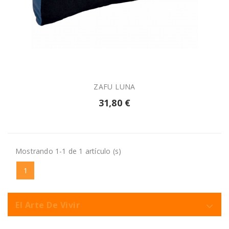

AÑADIR A LA CESTA
ZAFU LUNA
31,80 €
Mostrando 1-1 de 1 artículo (s)
1
El Arte De Vivir