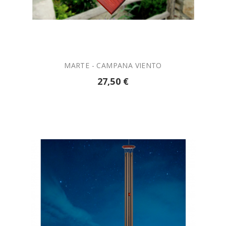

AÑADIR A LA CESTA
MARTE - CAMPANA VIENTO
27,50 €