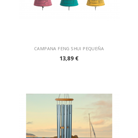

AÑADIR A LA CESTA
CAMPANA FENG SHUI PEQUEÑA
13,89 €