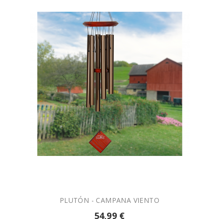

AÑADIR A LA CESTA
PLUTÓN - CAMPANA VIENTO
54,99 €