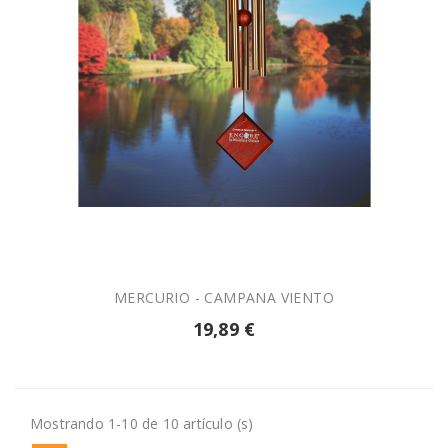

AÑADIR A LA CESTA
MERCURIO - CAMPANA VIENTO
19,89 €
Mostrando 1-10 de 10 artículo (s)