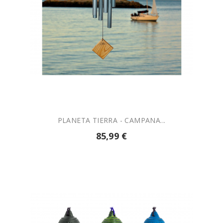

AÑADIR A LA CESTA
PLANETA TIERRA - CAMPANA...
85,99 €