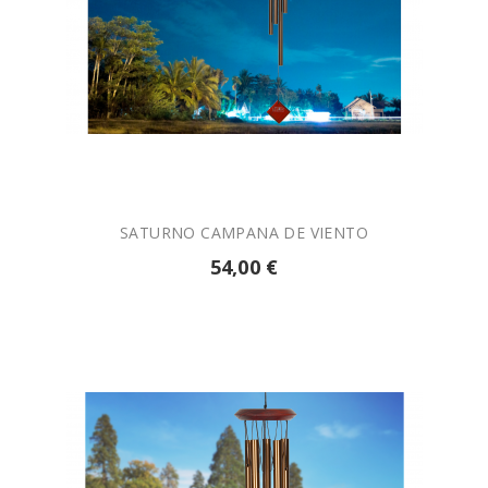

AÑADIR A LA CESTA
SATURNO CAMPANA DE VIENTO
54,00 €