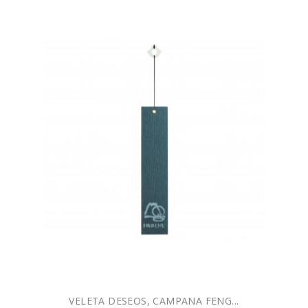

AÑADIR A LA CESTA
VELETA DESEOS, CAMPANA FENG...