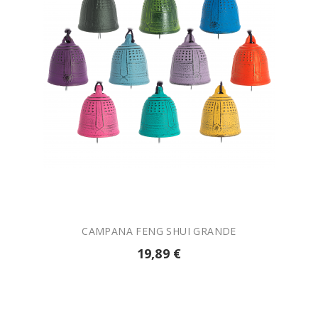

AÑADIR A LA CESTA
CAMPANA FENG SHUI GRANDE
19,89 €