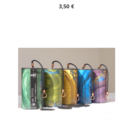
3,50 €

AÑADIR A LA CESTA