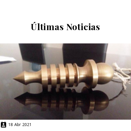
MONTSE
-
Mi sobrino Biel de 5 años esta encantado con su ojo de
Últimas
Noticias
tigre. Se ve que ayer les enseño a todos sus compañeros
del cole todo orgulloso
MARIO
-
Mil gracias a la vida por haberte puesto en mi camino y
haber dedicado unas horas de tu vida en transformar la
mía. Mil Gracias por todo Cristina. Estaremos en
contacto si o si, en esta vida y en las siguientes. Un
fuerte abrazo!!

18
Abr
2021