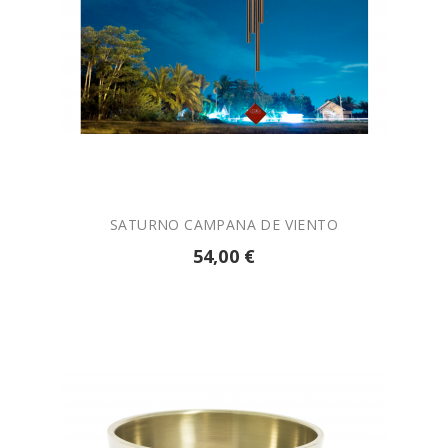

AÑADIR A LA CESTA
SATURNO CAMPANA DE VIENTO
54,00 €