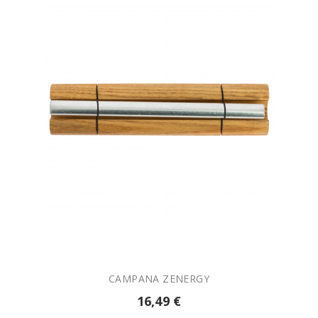

AÑADIR A LA CESTA
CAMPANA ZENERGY
16,49 €