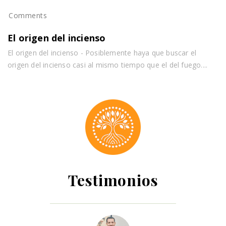
MARÍA
-
Comments
Compra de una campana Feng Shui - Bienvenida
El origen del incienso
Campanita roja a mi hogar...cada vez va cogiendo mas
El origen del incienso - Posiblemente haya que buscar el
fuerza y resonando más e intenso en mi interior. Gracias
origen del incienso casi al mismo tiempo que el del fuego....
Cristina por este proyecto tan mágico.
MONTSE
-
Mi sobrino Biel de 5 años esta encantado con su ojo de
Testimonios
tigre. Se ve que ayer les enseño a todos sus compañeros
del cole todo orgulloso