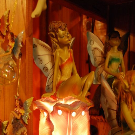
MONTSE
-
Mi sobrino Biel de 5 años esta encantado con su ojo de
tigre. Se ve que ayer les enseño a todos sus compañeros
del cole todo orgulloso
MARIO
-
Mil gracias a la vida por haberte puesto en mi camino y
haber dedicado unas horas de tu vida en transformar la
mía. Mil Gracias por todo Cristina. Estaremos en
contacto si o si, en esta vida y en las siguientes. Un