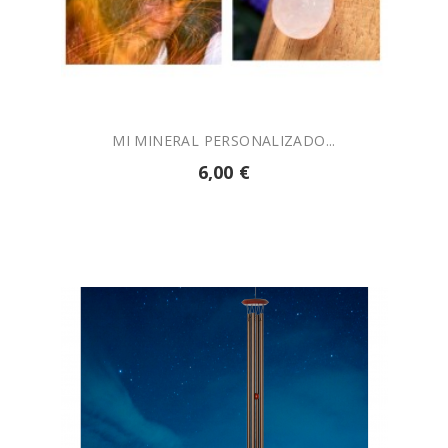

AÑADIR A LA CESTA
MI MINERAL PERSONALIZADO...
6,00 €