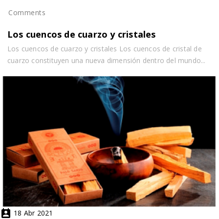
importantes en mi vida, lo que recuerdo es
Comments
reencontrarme con la paz interna y recuperar el
equilibrio.
Los cuencos de cuarzo y cristales
Los cuencos de cuarzo y cristales Los cuencos de cristal de
cuarzo constituyen una nueva dimensión dentro del mundo...
CARMEN
-
Nunca imagine que un mineral me hiciera tanto efecto.
Ahora cada tres meses cambio mi piedra elegida con el
péndulo y activado por Cristina y voy evolucionando a la
vez que relajándome.

18
Abr
2021