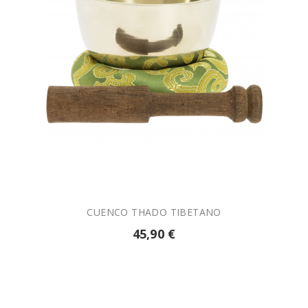

AÑADIR A LA CESTA
CUENCO THADO TIBETANO
45,90 €