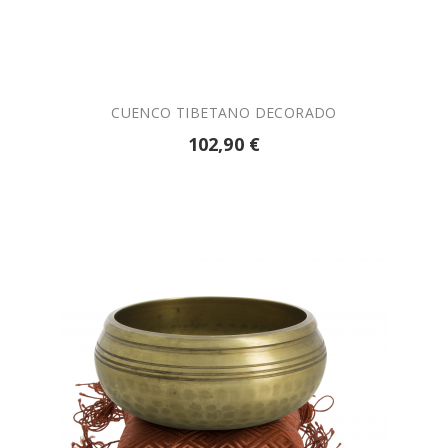

AÑADIR A LA CESTA
CUENCO TIBETANO DECORADO
102,90 €