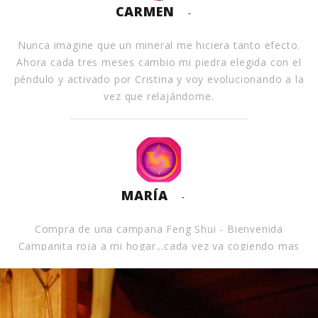
CARMEN
-
Nunca imagine que un mineral me hiciera tanto efecto.
Ahora cada tres meses cambio mi piedra elegida con el
péndulo y activado por Cristina y voy evolucionando a la
vez que relajándome.
MARÍA
-
Compra de una campana Feng Shui - Bienvenida
Campanita roja a mi hogar...cada vez va cogiendo mas
fuerza y resonando más e intenso en mi interior. Gracias
Cristina por este proyecto tan mágico.