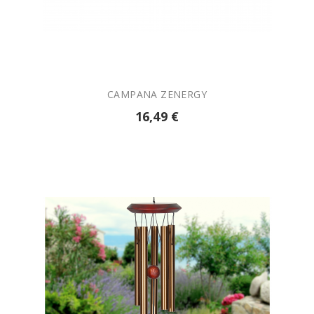

AÑADIR A LA CESTA
CAMPANA ZENERGY
16,49 €