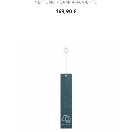
NEPTUNO - CAMPANA VIENTO
169,90 €

AÑADIR A LA CESTA