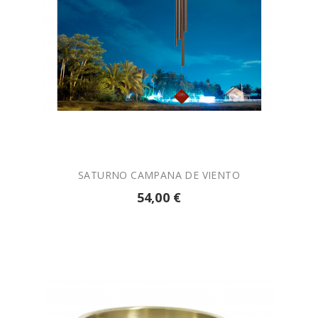

AÑADIR A LA CESTA
SATURNO CAMPANA DE VIENTO
54,00 €