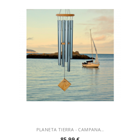

AÑADIR A LA CESTA
PLANETA TIERRA - CAMPANA...
85,99 €