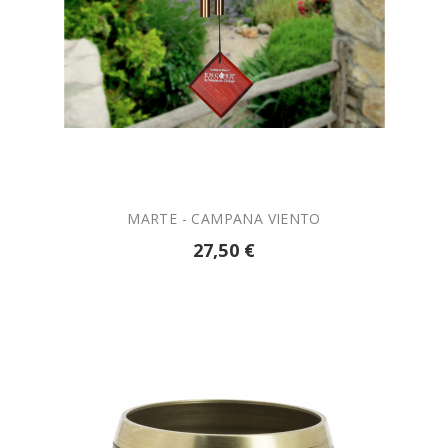

AÑADIR A LA CESTA
MARTE - CAMPANA VIENTO
27,50 €