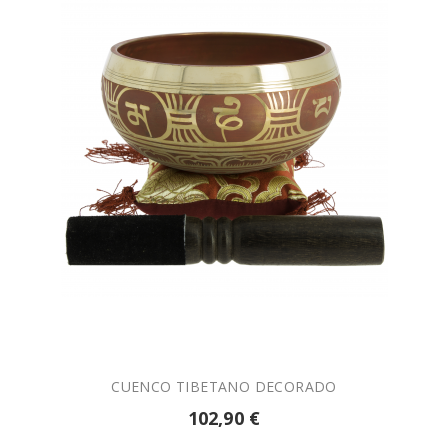

AÑADIR A LA CESTA
CUENCO TIBETANO DECORADO
102,90 €