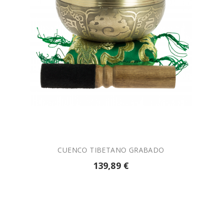

AÑADIR A LA CESTA
CUENCO TIBETANO GRABADO
139,89 €