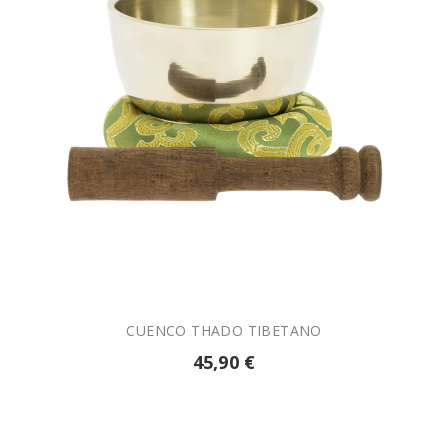

AÑADIR A LA CESTA
CUENCO THADO TIBETANO
45,90 €