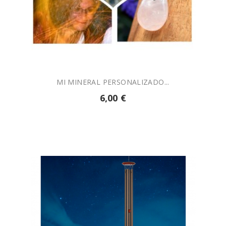

AÑADIR A LA CESTA
MI MINERAL PERSONALIZADO...
6,00 €