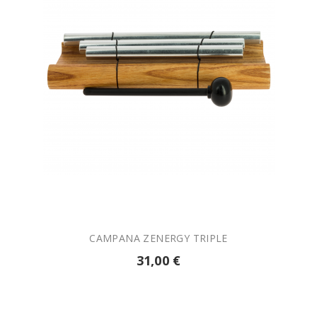

AÑADIR A LA CESTA
CAMPANA ZENERGY TRIPLE
31,00 €