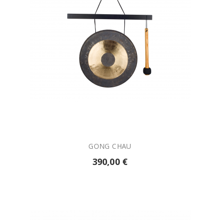

AÑADIR A LA CESTA
GONG CHAU
390,00 €