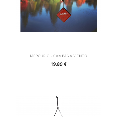

AÑADIR A LA CESTA
MERCURIO - CAMPANA VIENTO
19,89 €