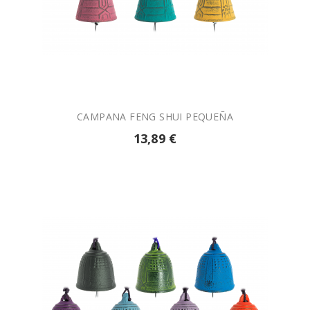

AÑADIR A LA CESTA
CAMPANA FENG SHUI PEQUEÑA
13,89 €