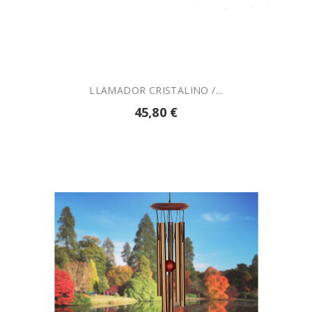

AÑADIR A LA CESTA
LLAMADOR CRISTALINO /...
45,80 €