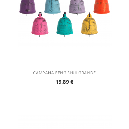

AÑADIR A LA CESTA
CAMPANA FENG SHUI GRANDE
19,89 €