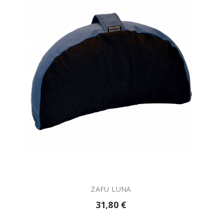

AÑADIR A LA CESTA
ZAFU LUNA
31,80 €