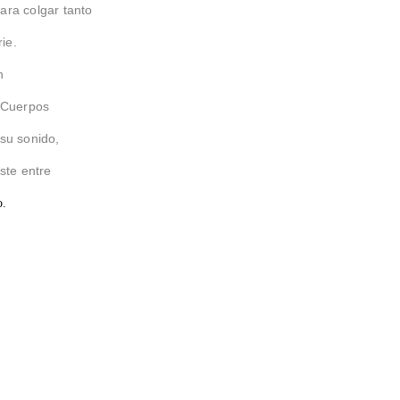
ara colgar tanto
rie.
n
s Cuerpos
 su sonido,
uste entre
o.