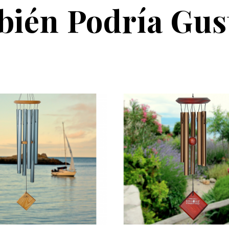
ién Podría Gus

