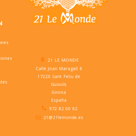
N
ones
ciones
21 LE MONDE
Calle Joan Maragall 8
17220 Sant Feliu de
ntes
Guixols
Girona
España
972 82 00 82
21@21lemonde.es